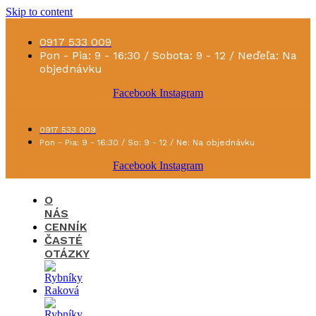
Skip to content
0917 533 009
Pon - Pia: 9 - 16:30 / Sobota: 9 - 12 / Neďeľa: Na
objednávku
Facebook
Instagram
0917 533 009
Pon - Pia: 9 - 16:30 / So: 9 - 12 / Ne: Na objednávku
Facebook
Instagram
O
NÁS
CENNÍK
ČASTÉ
OTÁZKY