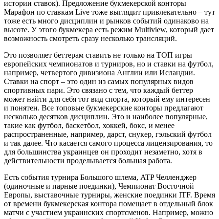
истории ставок). Предложение букмекерской конторы
Марафон по ставкам Live тоже выглядит привлекательно – тут
тоже есть много дисциплин и рынков событий одинаково на
высоте. У этого букмекера есть режим Multiview, который дает
возможность смотреть сразу несколько трансляций.
Это позволяет беттерам ставить не только на ТОП игры
европейских чемпионатов и турниров, но и ставки на футбол,
например, четвертого дивизиона Англии или Исландии.
Ставки на спорт – это один из самых популярных видов
спортивных пари. Это связано с тем, что каждый беттер
может найти для себя тот вид спорта, который ему интересен
и понятен. Все топовые букмекерские конторы предлагают
несколько десятков дисциплин. Это и наиболее популярные,
такие как футбол, баскетбол, хоккей, бокс, и менее
распространенные, например, дарст, снукер, гэльский футбол
и так далее. Что касается самого процесса лицензирования, то
для большинства украинцев он проходит незаметно, хотя в
действительности проделывается большая работа.
Есть события турнира Большого шлема, ATP Челленджер
(одиночные и парные поединки), Чемпионат Восточной
Европы, выставочные турниры, женские поединки ITF. Время
от времени букмекерская контора помещает в отдельный блок
матчи с участием украинских спортсменов. Например, можно