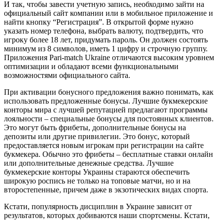
И так, чтобы завести учетную запись, необходимо зайти на
официальный сайт компании или в мобильное приложение и
найти кнопку “Регистрация”. В открытой форме нужно
указать номер телефона, выбрать валюту, подтвердить, что
игроку более 18 лет, придумать пароль. Он должен состоять
минимум из 8 символов, иметь 1 цифру и строчную группу.
Приложения Pari-match Ukraine отличаются высоким уровнем
оптимизации и обладают всеми функциональными
возможностями официального сайта.
При активации бонусного предложения важно понимать, как
использовать предложенные бонусы. Лучшие букмекерские
конторы мира с лучшей репутацией предлагают программы
лояльности – специальные бонусы для постоянных клиентов.
Это могут быть фрибеты, дополнительные бонусы на
депозиты или другие привилегии. Это бонус, который
предоставляется новым игрокам при регистрации на сайте
букмекера. Обычно это фрибеты – бесплатные ставки онлайн
или дополнительные денежные средства. Лучшие
букмекерские конторы Украины стараются обеспечить
широкую роспись не только на топовые матчи, но и на
второстепенные, причем даже в экзотических видах спорта.
Кстати, популярность дисциплин в Украине зависит от
результатов, которых добиваются наши спортсмены. Кстати,