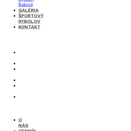
GALÉRIA
ŠPORTOVÝ
RYBOLOV
KONTAKT
×
O
nás
Cenník
Časté
otázky
Galéria
Športový
rybolov
Kontakt
O
NÁS
CENNÍK