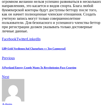
огромном желании нельзя успешно развиваться в нескольких
направлениях, это касается и видов спорта. Блага любой
букмекерской конторы будут доступны беттору после того,
как он начнет полноценные членские отношения. Создать
учетную запись могут только совершеннолетние
пользователи. Для безопасного и успешного членства беттор
при регистрации должен указывать только достоверные
личные данные.
Facebook
Twitter
LinkedIn
Lllᐅ Geld Verdienen Auf Chaturbate »« Top Camportal!
Previous
A Portland Energy Couple Wants To Revolutionize Pace Courting
Next
Admin