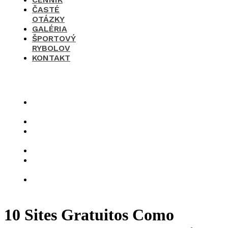
ČASTÉ
OTÁZKY
GALÉRIA
ŠPORTOVÝ
RYBOLOV
KONTAKT
×
O
nás
Cenník
Časté
otázky
Galéria
Športový
rybolov
Kontakt
10 Sites Gratuitos Como