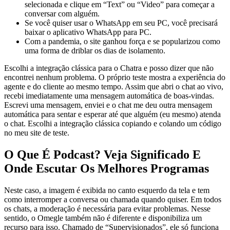
selecionada e clique em “Text” ou “Video” para começar a
conversar com alguém.
Se você quiser usar o WhatsApp em seu PC, você precisará
baixar o aplicativo WhatsApp para PC.
Com a pandemia, o site ganhou força e se popularizou como
uma forma de driblar os dias de isolamento.
Escolhi a integração clássica para o Chatra e posso dizer que não
encontrei nenhum problema. O próprio teste mostra a experiência do
agente e do cliente ao mesmo tempo. Assim que abri o chat ao vivo,
recebi imediatamente uma mensagem automática de boas-vindas.
Escrevi uma mensagem, enviei e o chat me deu outra mensagem
automática para sentar e esperar até que alguém (eu mesmo) atenda
o chat. Escolhi a integração clássica copiando e colando um código
no meu site de teste.
O Que É Podcast? Veja Significado E
Onde Escutar Os Melhores Programas
Neste caso, a imagem é exibida no canto esquerdo da tela e tem
como interromper a conversa ou chamada quando quiser. Em todos
os chats, a moderação é necessária para evitar problemas. Nesse
sentido, o Omegle também não é diferente e disponibiliza um
recurso para isso. Chamado de “Supervisionados”, ele só funciona