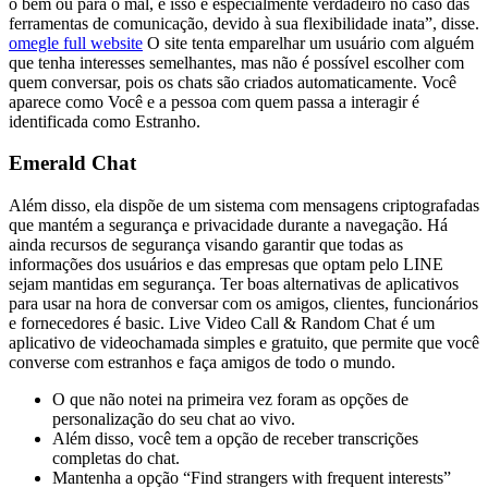
o bem ou para o mal, e isso é especialmente verdadeiro no caso das
ferramentas de comunicação, devido à sua flexibilidade inata”, disse.
omegle full website
O site tenta emparelhar um usuário com alguém
que tenha interesses semelhantes, mas não é possível escolher com
quem conversar, pois os chats são criados automaticamente. Você
aparece como Você e a pessoa com quem passa a interagir é
identificada como Estranho.
Emerald Chat
Além disso, ela dispõe de um sistema com mensagens criptografadas
que mantém a segurança e privacidade durante a navegação. Há
ainda recursos de segurança visando garantir que todas as
informações dos usuários e das empresas que optam pelo LINE
sejam mantidas em segurança. Ter boas alternativas de aplicativos
para usar na hora de conversar com os amigos, clientes, funcionários
e fornecedores é basic. Live Video Call & Random Chat é um
aplicativo de videochamada simples e gratuito, que permite que você
converse com estranhos e faça amigos de todo o mundo.
O que não notei na primeira vez foram as opções de
personalização do seu chat ao vivo.
Além disso, você tem a opção de receber transcrições
completas do chat.
Mantenha a opção “Find strangers with frequent interests”