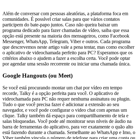
Além de conversar com pessoas aleatórias, a plataforma foca em
comunidades. É possível criar salas para que vários contatos
participem do bate-papo juntos. Caso não queira baixar um
programa dedicado para fazer chamadas de vídeo, saiba que essa
opção está presente na maioria dos mensageiros, como Facebook
Messenger, WhatsApp, Telegram, Viber e outros. Cada programa
que descrevemos neste artigo vale a pena tentar, mas como escolher
o aplicativo de videochamada perfeito para PC? Esperamos que os
critérios abaixo o ajudem a fazer a escolha certa. Você pode optar
por agendar uma sessão recorrente ou iniciar uma chamada única.
Google Hangouts (ou Meet)
Se você está procurando montar um chat por vídeo em tempo
recorde, Talky é a opção perfeita para você. O aplicativo de
videochamada para PC não requer nenhuma assinatura ou plugin.
Tudo o que você precisa fazer é adicionar a extensão ao seu
navegador, e você pode configurar o video chat com apenas um
clique. Talky também dá espaço para compartilhamento de tela e
salas bloqueadas. Você pode até monitorar seus níveis de áudio na
barra de ferramentas do aplicativo, para ver exatamente o quão alto
está fazendo durante a chamada. Semelhante ao WhatsApp e Imo, o
Viber também vincula o número de telefone para criar uma conta ou