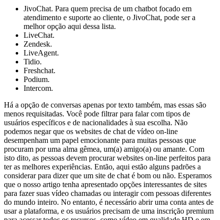
JivoChat. Para quem precisa de um chatbot focado em
atendimento e suporte ao cliente, o JivoChat, pode ser a
melhor opção aqui dessa lista.
LiveChat.
Zendesk.
LiveAgent.
Tidio.
Freshchat.
Podium.
Intercom.
Há a opção de conversas apenas por texto também, mas essas são
menos requisitadas. Você pode filtrar para falar com tipos de
usuários específicos e de nacionalidades à sua escolha. Não
podemos negar que os websites de chat de vídeo on-line
desempenham um papel emocionante para muitas pessoas que
procuram por uma alma gêmea, um(a) amigo(a) ou amante. Com
isto dito, as pessoas devem procurar websites on-line perfeitos para
ter as melhores experiências. Então, aqui estão alguns padrões a
considerar para dizer que um site de chat é bom ou não. Esperamos
que o nosso artigo tenha apresentado opções interessantes de sites
para fazer suas vídeo chamadas ou interagir com pessoas diferentes
do mundo inteiro. No entanto, é necessário abrir uma conta antes de
usar a plataforma, e os usuários precisam de uma inscrição premium
para acessar todos os recursos, como vídeo em qualidade HD e em