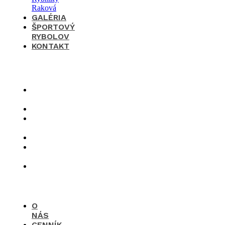
GALÉRIA
ŠPORTOVÝ
RYBOLOV
KONTAKT
×
O
nás
Cenník
Časté
otázky
Galéria
Športový
rybolov
Kontakt
O
NÁS
CENNÍK