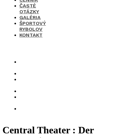
ČASTÉ
OTÁZKY
GALÉRIA
ŠPORTOVÝ
RYBOLOV
KONTAKT
×
O
nás
Cenník
Časté
otázky
Galéria
Športový
rybolov
Kontakt
Central Theater : Der