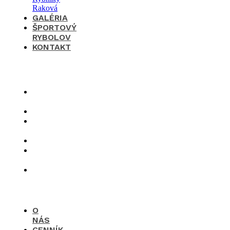
GALÉRIA
ŠPORTOVÝ
RYBOLOV
KONTAKT
×
O
nás
Cenník
Časté
otázky
Galéria
Športový
rybolov
Kontakt
O
NÁS
CENNÍK