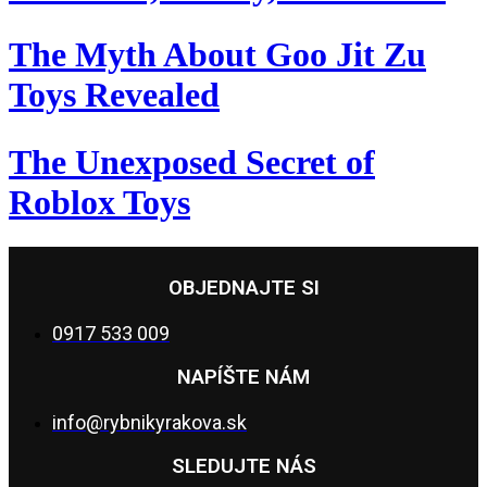
The Myth About Goo Jit Zu
Toys Revealed
The Unexposed Secret of
Roblox Toys
OBJEDNAJTE SI
0917 533 009
NAPÍŠTE NÁM
info@rybnikyrakova.sk
SLEDUJTE NÁS