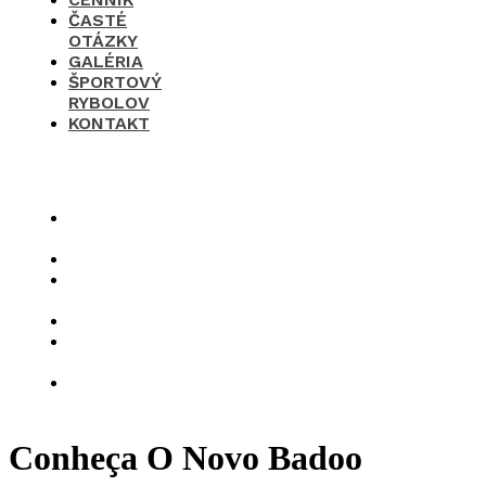
ČASTÉ
OTÁZKY
GALÉRIA
ŠPORTOVÝ
RYBOLOV
KONTAKT
×
O
nás
Cenník
Časté
otázky
Galéria
Športový
rybolov
Kontakt
Conheça O Novo Badoo