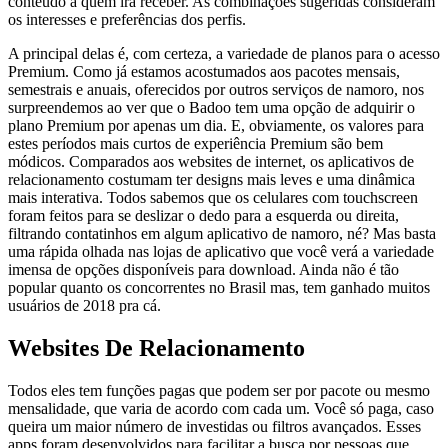
conteúdo a quem irá receber. As combinações sugeridas consideram
os interesses e preferências dos perfis.
A principal delas é, com certeza, a variedade de planos para o acesso
Premium. Como já estamos acostumados aos pacotes mensais,
semestrais e anuais, oferecidos por outros serviços de namoro, nos
surpreendemos ao ver que o Badoo tem uma opção de adquirir o
plano Premium por apenas um dia. E, obviamente, os valores para
estes períodos mais curtos de experiência Premium são bem
módicos. Comparados aos websites de internet, os aplicativos de
relacionamento costumam ter designs mais leves e uma dinâmica
mais interativa. Todos sabemos que os celulares com touchscreen
foram feitos para se deslizar o dedo para a esquerda ou direita,
filtrando contatinhos em algum aplicativo de namoro, né? Mas basta
uma rápida olhada nas lojas de aplicativo que você verá a variedade
imensa de opções disponíveis para download. Ainda não é tão
popular quanto os concorrentes no Brasil mas, tem ganhado muitos
usuários de 2018 pra cá.
Websites De Relacionamento
Todos eles tem funções pagas que podem ser por pacote ou mesmo
mensalidade, que varia de acordo com cada um. Você só paga, caso
queira um maior número de investidas ou filtros avançados. Esses
apps foram desenvolvidos para facilitar a busca por pessoas que