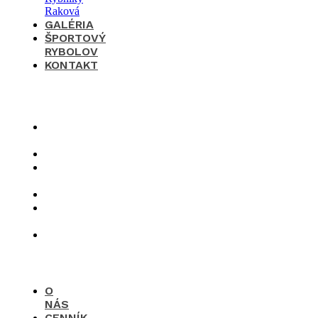
GALÉRIA
ŠPORTOVÝ
RYBOLOV
KONTAKT
×
O
nás
Cenník
Časté
otázky
Galéria
Športový
rybolov
Kontakt
O
NÁS
CENNÍK