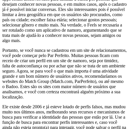
desejam conhecer novas pessoas, e em muitos casos, após o cadastro
já é possível iniciar conversas. Eles são interessantes pois é possível
limitar a área geográfica em que os usuários são procurados, como
país ou cidade; escolher faixa etária; selecionar gostos pessoais;
selecionar gênero e muito mais. Na verdade, o Feels se recusaria a
ser rotulado como um aplicativo de namoro, argumentando que se
trata mais de ajudá-lo a conhecer novas pessoas, sejam amigos ou
algo mais.
Portanto, se você nunca se cadastrou em um site de relacionamentos,
você pode começar pelo Par Perfeito. Muitas pessoas ficam com
receio de criar um perfil em um site de namoro, seja por timidez,
falta de autoconfiança ou por achar que não se trata de um ambiente
seguro. Agora, se para você o que mais importa é uma atividade
grande e um bom número de usuários ativos, recomendaríamos os
websites do Match Group (Match.com, ParPerfeito), ou até mesmo
o Badoo. Estes são os sites com maior número de usuários que
analisamos, e você com certeza encontrará alguém próximo a sua
localização.
Ele existe desde 2006 e já esteve lotado de perfis falsos, mas mudou
muito nos últimos anos, melhorando seus recursos e mecanismos de
busca para verificar a identidade das pessoas que estão por lá. Use a
função de busca para encontrar perfis interessantes e, caso você
ainda não esteja pronto(a) para interagir, você pode salvar o perfil na