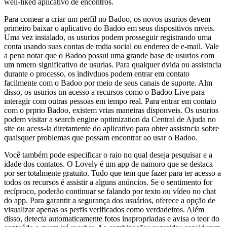
well-liked aplicativo de encontros.
Para comear a criar um perfil no Badoo, os novos usurios devem
primeiro baixar o aplicativo do Badoo em seus dispositivos mveis.
Uma vez instalado, os usurios podem prosseguir registrando uma
conta usando suas contas de mdia social ou endereo de e-mail. Vale
a pena notar que o Badoo possui uma grande base de usurios com
um nmero significativo de usurias. Para qualquer dvida ou assistncia
durante o processo, os indivduos podem entrar em contato
facilmente com o Badoo por meio de seus canais de suporte. Alm
disso, os usurios tm acesso a recursos como o Badoo Live para
interagir com outras pessoas em tempo real. Para entrar em contato
com o prprio Badoo, existem vrias maneiras disponveis. Os usurios
podem visitar a search engine optimization da Central de Ajuda no
site ou acess-la diretamente do aplicativo para obter assistncia sobre
quaisquer problemas que possam encontrar ao usar o Badoo.
Você também pode especificar o raio no qual deseja pesquisar e a
idade dos contatos. O Lovely é um app de namoro que se destaca
por ser totalmente gratuito. Tudo que tem que fazer para ter acesso a
todos os recursos é assistir a alguns anúncios. Se o sentimento for
recíproco, poderão continuar se falando por texto ou vídeo no chat
do app. Para garantir a segurança dos usuários, oferece a opção de
visualizar apenas os perfis verificados como verdadeiros. Além
disso, detecta automaticamente fotos inapropriadas e avisa o teor do