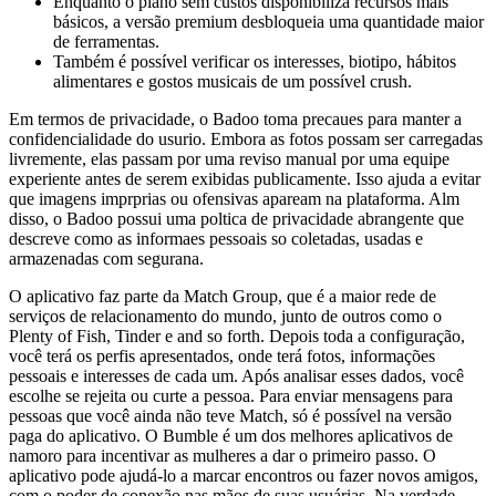
Enquanto o plano sem custos disponibiliza recursos mais
básicos, a versão premium desbloqueia uma quantidade maior
de ferramentas.
Também é possível verificar os interesses, biotipo, hábitos
alimentares e gostos musicais de um possível crush.
Em termos de privacidade, o Badoo toma precaues para manter a
confidencialidade do usurio. Embora as fotos possam ser carregadas
livremente, elas passam por uma reviso manual por uma equipe
experiente antes de serem exibidas publicamente. Isso ajuda a evitar
que imagens imprprias ou ofensivas apaream na plataforma. Alm
disso, o Badoo possui uma poltica de privacidade abrangente que
descreve como as informaes pessoais so coletadas, usadas e
armazenadas com segurana.
O aplicativo faz parte da Match Group, que é a maior rede de
serviços de relacionamento do mundo, junto de outros como o
Plenty of Fish, Tinder e and so forth. Depois toda a configuração,
você terá os perfis apresentados, onde terá fotos, informações
pessoais e interesses de cada um. Após analisar esses dados, você
escolhe se rejeita ou curte a pessoa. Para enviar mensagens para
pessoas que você ainda não teve Match, só é possível na versão
paga do aplicativo. O Bumble é um dos melhores aplicativos de
namoro para incentivar as mulheres a dar o primeiro passo. O
aplicativo pode ajudá-lo a marcar encontros ou fazer novos amigos,
com o poder de conexão nas mãos de suas usuárias. Na verdade,