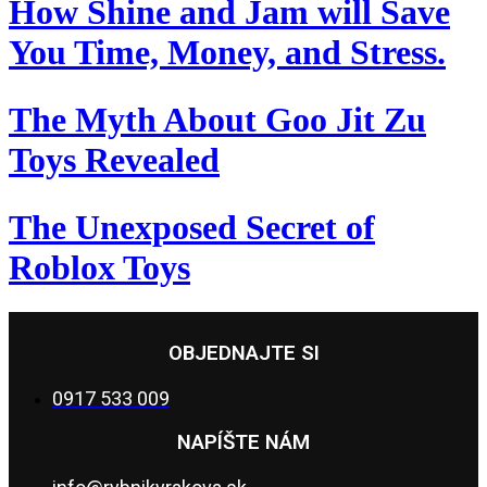
How Shine and Jam will Save
You Time, Money, and Stress.
The Myth About Goo Jit Zu
Toys Revealed
The Unexposed Secret of
Roblox Toys
OBJEDNAJTE SI
0917 533 009
NAPÍŠTE NÁM