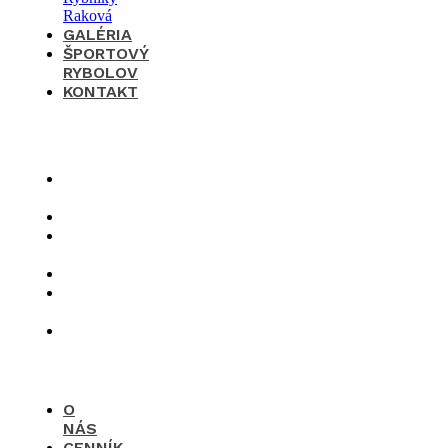
GALÉRIA
ŠPORTOVÝ
RYBOLOV
KONTAKT
×
O
nás
Cenník
Časté
otázky
Galéria
Športový
rybolov
Kontakt
O
NÁS
CENNÍK