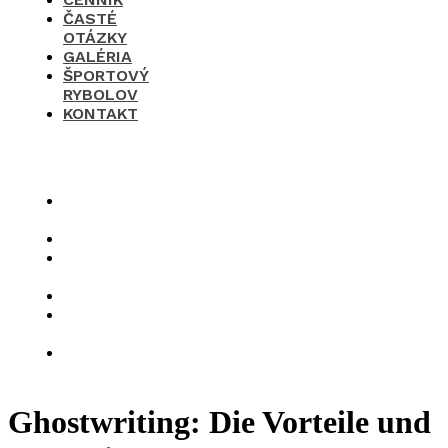
ČASTÉ
OTÁZKY
GALÉRIA
ŠPORTOVÝ
RYBOLOV
KONTAKT
×
O
nás
Cenník
Časté
otázky
Galéria
Športový
rybolov
Kontakt
Ghostwriting: Die Vorteile und