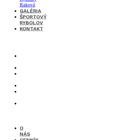
GALÉRIA
ŠPORTOVÝ
RYBOLOV
KONTAKT
×
O
nás
Cenník
Časté
otázky
Galéria
Športový
rybolov
Kontakt
O
NÁS
CENNÍK