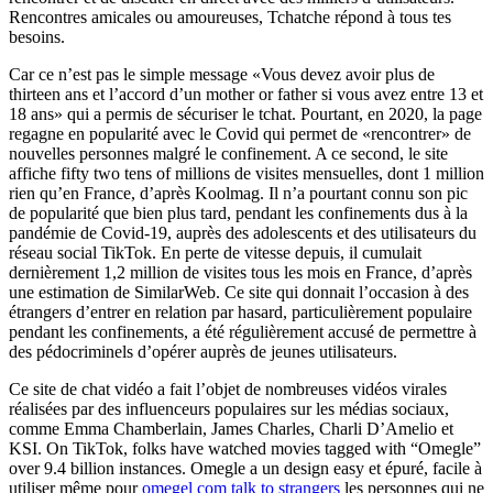
Rencontres amicales ou amoureuses, Tchatche répond à tous tes
besoins.
Car ce n’est pas le simple message «Vous devez avoir plus de
thirteen ans et l’accord d’un mother or father si vous avez entre 13 et
18 ans» qui a permis de sécuriser le tchat. Pourtant, en 2020, la page
regagne en popularité avec le Covid qui permet de «rencontrer» de
nouvelles personnes malgré le confinement. A ce second, le site
affiche fifty two tens of millions de visites mensuelles, dont 1 million
rien qu’en France, d’après Koolmag. Il n’a pourtant connu son pic
de popularité que bien plus tard, pendant les confinements dus à la
pandémie de Covid-19, auprès des adolescents et des utilisateurs du
réseau social TikTok. En perte de vitesse depuis, il cumulait
dernièrement 1,2 million de visites tous les mois en France, d’après
une estimation de SimilarWeb. Ce site qui donnait l’occasion à des
étrangers d’entrer en relation par hasard, particulièrement populaire
pendant les confinements, a été régulièrement accusé de permettre à
des pédocriminels d’opérer auprès de jeunes utilisateurs.
Ce site de chat vidéo a fait l’objet de nombreuses vidéos virales
réalisées par des influenceurs populaires sur les médias sociaux,
comme Emma Chamberlain, James Charles, Charli D’Amelio et
KSI. On TikTok, folks have watched movies tagged with “Omegle”
over 9.4 billion instances. Omegle a un design easy et épuré, facile à
utiliser même pour
omegel com talk to strangers
les personnes qui ne