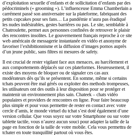
d’exploitation sexuelle d’enfants et de sollicitation d’enfants par des
pédocriminels (« grooming »). L’influenceuse Emma Chamberlain a
carrément passé son anniversaire sur la plateforme, fabriquant des
petits cupcakes pour ses fans… La pandémie n’aura pas éradiqué
les nudes indésirables, gestes barrières ou pas. Le site, semblable à
Chatroulette, permet aux personnes confinées de retrouver le plaisir
des rencontres insolites. Le gouvernement français reproche à ce site
web américain de messagerie instantanée en vidéo et anonyme de
favoriser l’exhibitionnisme et la diffusion d’images pornos auprès
d’un jeune public, sans filtres ni mesures de safety.
Il est crucial de rester vigilant face aux menaces, au harcèlement et
aux comportements déplacés sur ces plateformes. Heureusement, il
existe des moyens de bloquer ou de signaler ces cas aux
modérateurs dès qu’ils se présentent. En somme, même si certains
tchats peuvent être mal gérés ou exploiter des methods trompeuses,
les utilisateurs ont des outils à leur disposition pour se protéger et
maintenir un environnement plus sain. Chateek – chats vidéo
populaires et providers de rencontres en ligne. Pour faire beaucoup
plus simple et pour vous permettre de rester en contact avec votre
cercle d’amis, le monde virtuel du tchat s’est doté également d’une
version cellular. Que vous soyez sur votre Smartphone ou sur votre
tablette tactile, vous n’aurez aucun souci pour adapter la taille de la
page en fonction de la taille de votre mobile. Cela vous permettra de
tchater en toute tranquillité partout où vous êtes.