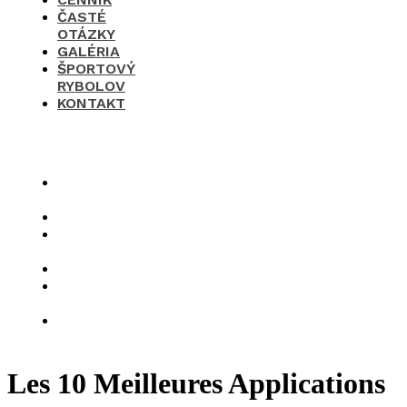
ČASTÉ
OTÁZKY
GALÉRIA
ŠPORTOVÝ
RYBOLOV
KONTAKT
×
O
nás
Cenník
Časté
otázky
Galéria
Športový
rybolov
Kontakt
Les 10 Meilleures Applications