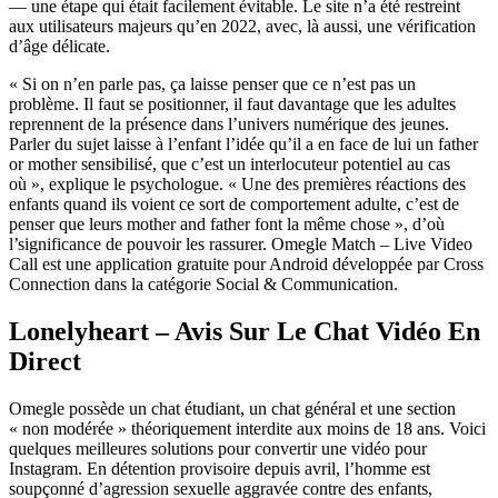
— une étape qui était facilement évitable. Le site n’a été restreint
aux utilisateurs majeurs qu’en 2022, avec, là aussi, une vérification
d’âge délicate.
« Si on n’en parle pas, ça laisse penser que ce n’est pas un
problème. Il faut se positionner, il faut davantage que les adultes
reprennent de la présence dans l’univers numérique des jeunes.
Parler du sujet laisse à l’enfant l’idée qu’il a en face de lui un father
or mother sensibilisé, que c’est un interlocuteur potentiel au cas
où », explique le psychologue. « Une des premières réactions des
enfants quand ils voient ce sort de comportement adulte, c’est de
penser que leurs mother and father font la même chose », d’où
l’significance de pouvoir les rassurer. Omegle Match – Live Video
Call est une application gratuite pour Android développée par Cross
Connection dans la catégorie Social & Communication.
Lonelyheart – Avis Sur Le Chat Vidéo En
Direct
Omegle possède un chat étudiant, un chat général et une section
« non modérée » théoriquement interdite aux moins de 18 ans. Voici
quelques meilleures solutions pour convertir une vidéo pour
Instagram. En détention provisoire depuis avril, l’homme est
soupçonné d’agression sexuelle aggravée contre des enfants,