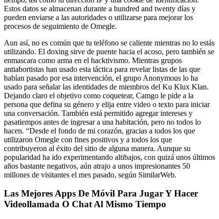
Estos datos se almacenan durante a hundred and twenty días y
pueden enviarse a las autoridades o utilizarse para mejorar los
procesos de seguimiento de Omegle.
Aun así, no es común que tu teléfono se caliente mientras no lo estás
utilizando. El doxing sirve de puente hacia el acoso, pero también se
enmascara como arma en el hacktivismo. Mientras grupos
antiabortistas han usado esta táctica para revelar listas de las que
habían pasado por esa intervención, el grupo Anonymous lo ha
usado para señalar las identidades de miembros del Ku Klux Klan.
Dejando claro el objetivo como coquetear, Camgo le pide a la
persona que defina su género y elija entre video o texto para iniciar
una conversación. También está permitido agregar intereses y
pasatiempos antes de ingresar a una habitación, pero no todos lo
hacen. “Desde el fondo de mi corazón, gracias a todos los que
utilizaron Omegle con fines positivos y a todos los que
contribuyeron al éxito del sitio de alguna manera. Aunque su
popularidad ha ido experimentando altibajos, con quizá unos últimos
años bastante negativos, aún atrajo a unos impresionantes 50
millones de visitantes el mes pasado, según SimilarWeb.
Las Mejores Apps De Móvil Para Jugar Y Hacer
Videollamada O Chat Al Mismo Tiempo