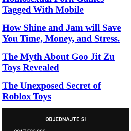
Tagged With Mobile
How Shine and Jam will Save
You Time, Money, and Stress.
The Myth About Goo Jit Zu
Toys Revealed
The Unexposed Secret of
Roblox Toys
OBJEDNAJTE SI