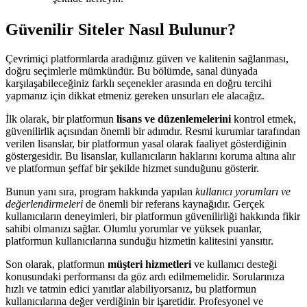
Güvenilir Siteler Nasıl Bulunur?
Çevrimiçi platformlarda aradığınız güven ve kalitenin sağlanması,
doğru seçimlerle mümkündür. Bu bölümde, sanal dünyada
karşılaşabileceğiniz farklı seçenekler arasında en doğru tercihi
yapmanız için dikkat etmeniz gereken unsurları ele alacağız.
İlk olarak, bir platformun
lisans ve düzenlemelerini
kontrol etmek,
güvenilirlik açısından önemli bir adımdır. Resmi kurumlar tarafından
verilen lisanslar, bir platformun yasal olarak faaliyet gösterdiğinin
göstergesidir. Bu lisanslar, kullanıcıların haklarını koruma altına alır
ve platformun şeffaf bir şekilde hizmet sunduğunu gösterir.
Bunun yanı sıra, program hakkında yapılan
kullanıcı yorumları ve
değerlendirmeleri
de önemli bir referans kaynağıdır. Gerçek
kullanıcıların deneyimleri, bir platformun güvenilirliği hakkında fikir
sahibi olmanızı sağlar. Olumlu yorumlar ve yüksek puanlar,
platformun kullanıcılarına sunduğu hizmetin kalitesini yansıtır.
Son olarak, platformun
müşteri hizmetleri
ve kullanıcı desteği
konusundaki performansı da göz ardı edilmemelidir. Sorularınıza
hızlı ve tatmin edici yanıtlar alabiliyorsanız, bu platformun
kullanıcılarına değer verdiğinin bir işaretidir. Profesyonel ve