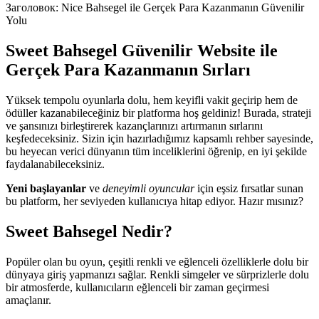
Заголовок: Nice Bahsegel ile Gerçek Para Kazanmanın Güvenilir
Yolu
Sweet Bahsegel Güvenilir Website ile
Gerçek Para Kazanmanın Sırları
Yüksek tempolu oyunlarla dolu, hem keyifli vakit geçirip hem de
ödüller kazanabileceğiniz bir platforma hoş geldiniz! Burada, strateji
ve şansınızı birleştirerek kazançlarınızı artırmanın sırlarını
keşfedeceksiniz. Sizin için hazırladığımız kapsamlı rehber sayesinde,
bu heyecan verici dünyanın tüm inceliklerini öğrenip, en iyi şekilde
faydalanabileceksiniz.
Yeni başlayanlar
ve
deneyimli oyuncular
için eşsiz fırsatlar sunan
bu platform, her seviyeden kullanıcıya hitap ediyor. Hazır mısınız?
Sweet Bahsegel Nedir?
Popüler olan bu oyun, çeşitli renkli ve eğlenceli özelliklerle dolu bir
dünyaya giriş yapmanızı sağlar. Renkli simgeler ve sürprizlerle dolu
bir atmosferde, kullanıcıların eğlenceli bir zaman geçirmesi
amaçlanır.